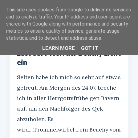
Kleines Gepäck
This site uses cookies from Google to deliver its services
and to analyze traffic. Your IP address and user-agent are
shared with Google along with performance and security
STARTSEITE
ÜBER MICH
metrics to ensure quality of service, generate usage
statistics, and to detect and address abuse.
LEARN MORE
GOT IT
Lust auf Meer: der Beachy zieht
ein
Selten habe ich mich so sehr auf etwas
gefreut. Am Morgen des 24.07. breche
ich in aller Herrgottsfrühe gen Bayern
auf, um den Nachfolger des Qek
abzuholen. Es
wird....Trommelwirbel....ein Beachy vom