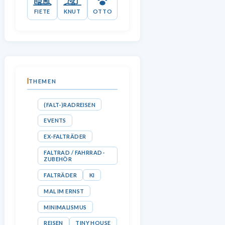
FIETE
KNUT
OTTO
THEMEN
(FALT-)RADREISEN
EVENTS
EX-FALTRÄDER
FALTRAD / FAHRRAD-
ZUBEHÖR
FALTRÄDER
KI
MAL IM ERNST
MINIMALISMUS
REISEN
TINY HOUSE