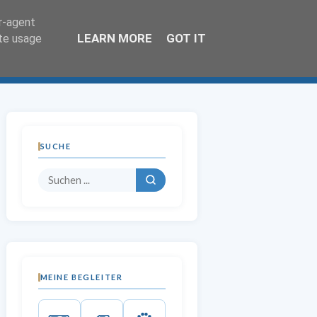
er-agent
LEARN MORE
GOT IT
ate usage
SUCHE
MEINE BEGLEITER