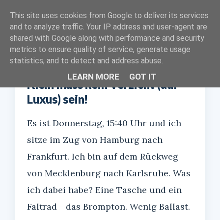
Kleines Gepäck
This site uses cookies from Google to deliver its services
and to analyze traffic. Your IP address and user-agent are
shared with Google along with performance and security
STARTSEITE
ÜBER MICH
metrics to ensure quality of service, generate usage
statistics, and to detect and address abuse.
LEARN MORE
GOT IT
Klein muss kein Verzicht (auf
Luxus) sein!
Es ist Donnerstag, 15:40 Uhr und ich
sitze im Zug von Hamburg nach
Frankfurt. Ich bin auf dem Rückweg
von Mecklenburg nach Karlsruhe. Was
ich dabei habe? Eine Tasche und ein
Faltrad - das Brompton. Wenig Ballast.